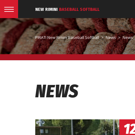
NEW RIMINI
BASEBALL SOFTBALL
PIRATI New Rimini Baseball Softball
>
News
>
News
NEWS
1